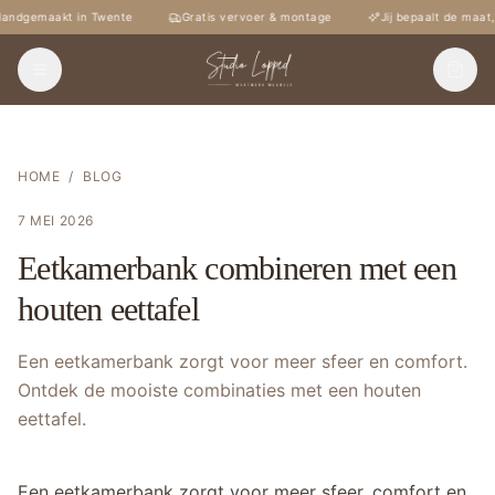
andgemaakt in Twente
Gratis vervoer & montage
Jij bepaalt de maat,
HOME
/
BLOG
7 MEI 2026
Eetkamerbank combineren met een
houten eettafel
Een eetkamerbank zorgt voor meer sfeer en comfort.
Ontdek de mooiste combinaties met een houten
eettafel.
Een eetkamerbank zorgt voor meer sfeer, comfort en