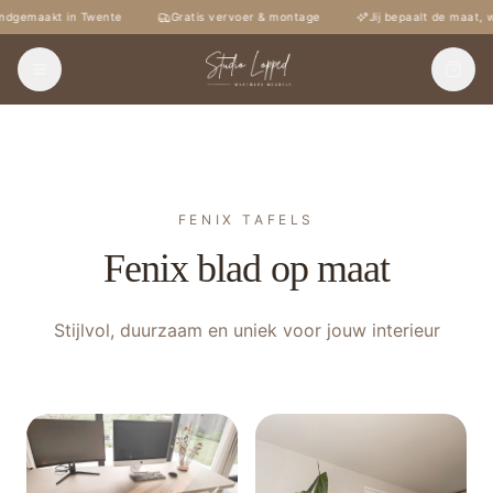
gemaakt in Twente
Gratis vervoer & montage
Jij bepaalt de maat, wi
FENIX TAFELS
Fenix blad op maat
Stijlvol, duurzaam en uniek voor jouw interieur